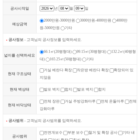
공사시작일
년
월
일
2000만원-3000만원
3000만원-4000만원
4000만
예상금액
원-5000만원
기타
공사정보
- 고객님의 공사정보를 입력하세요.
66.1㎡(20평형대)
99.15㎡(30평형대)
132.2㎡(40평형
넓이를 선택하세요
대)
165.25㎡(50평형대)
기타
거실 베란다 확장
작은방 베란다 확장
확장되어 있
현재 구조상태
지않음
현재 벽상태
발포 벽지
합지
발포 벽지
합지
전체 장판
거실 주방강화마루
전체 온돌마루
전체
현재 바닥상태
강화마루
공사범위
- 고객님의 공사범위를 입력하세요.
전면개보수
부분 보수
철거 및 확장 공사
기타 내
공사범위