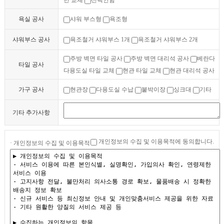
만 교체
선택안함
욕실 공사
샤워 부스형
욕조형
샤워부스 공사
욕조철거 샤워부스 1개
욕조철거 샤워부스 2개
주방 벽면 타일 공사
주방 벽면 대리석 공사
베란다
타일 공사
다용도실 타일 교체
현관 타일 교체
현관 대리석 공사
가구 공사
현관장
다용도실 수납
붙박이장
싱크대
기타
기타 추가사항
개인정보의 수집 및 이용목적에 동의합니다.
· 개인정보의 수집 및 이용목적