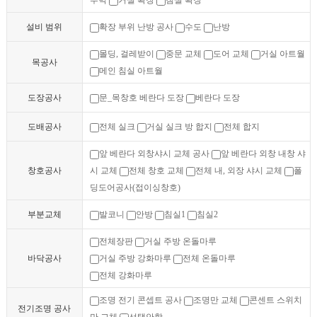
부벽
거실 확장
침실 확장
설비 범위
확장 부위 난방 공사
수도
난방
몰딩, 걸레받이
중문 교체
도어 교체
거실 아트월
목공사
메인 침실 아트월
도장공사
문_목창호 베란다 도장
베란다 도장
도배공사
전체 실크
거실 실크 방 합지
전체 합지
앞 베란다 외창샤시 교체 공사
앞 베란다 외창 내창 샤
창호공사
시 교체
전체 창호 교체
전체 내, 외장 샤시 교체
폴
딩도어공사(접이싱창호)
부분교체
발코니
안방
침실1
침실2
전체장판
거실 주방 온돌마루
바닥공사
거실 주방 강화마루
전체 온돌마루
전체 강화마루
조명 전기 콘셉트 공사
조명만 교체
콘센트 스위치
전기조명 공사